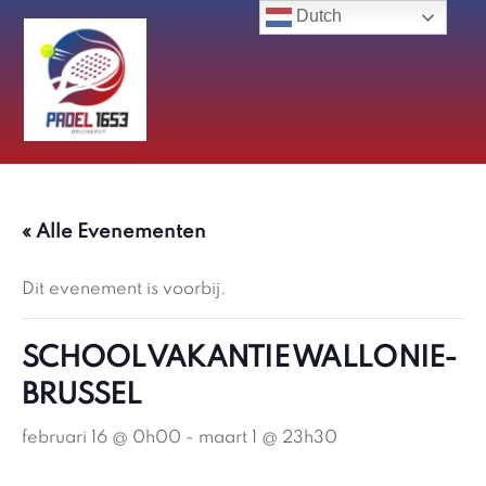
Skip
Dutch
to
content
« Alle Evenementen
Dit evenement is voorbij.
SCHOOLVAKANTIE WALLONIE-
BRUSSEL
februari 16 @ 0h00
-
maart 1 @ 23h30