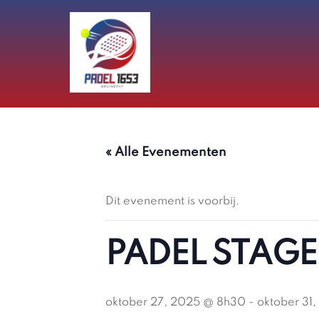
Skip
to
content
« Alle Evenementen
Dit evenement is voorbij.
PADEL STAGE
oktober 27, 2025 @ 8h30
-
oktober 31